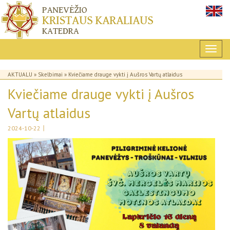
AKTUALU
»
Skelbimai
» Kviečiame drauge vykti į Aušros Vartų atlaidus
Kviečiame drauge vykti į Aušros
Vartų atlaidus
|
2024-10-22