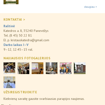
daugiau >
KONTAKTAI >
Raštinė
Katedros a. 8, 35240 Panevėžys
Tel. (8 45) 50 22 81
El. p.
kristauskatedra@gmail.com
Darbo laikas I–V
9–12, 12.45–15 val.
NAUJAUSIOS FOTOGALERIJOS
UŽSIREGISTRUOKITE
Kiekvieną savaitę gausite svarbiausias parapijos naujienas.