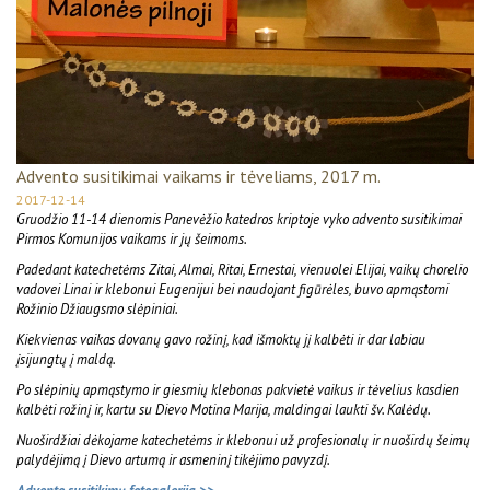
Advento susitikimai vaikams ir tėveliams, 2017 m.
2017-12-14
Gruodžio 11-14 dienomis Panevėžio katedros kriptoje vyko advento susitikimai
Pirmos Komunijos vaikams ir jų šeimoms.
Padedant katechetėms Zitai, Almai, Ritai, Ernestai, vienuolei Elijai, vaikų chorelio
vadovei Linai ir klebonui Eugenijui bei naudojant figūrėles, buvo apmąstomi
Rožinio Džiaugsmo slėpiniai.
Kiekvienas vaikas dovanų gavo rožinį, kad išmoktų jį kalbėti ir dar labiau
įsijungtų į maldą.
Po slėpinių apmąstymo ir giesmių klebonas pakvietė vaikus ir tėvelius kasdien
kalbėti rožinį ir, kartu su Dievo Motina Marija, maldingai laukti šv. Kalėdų.
Nuoširdžiai dėkojame katechetėms ir klebonui už profesionalų ir nuoširdų šeimų
palydėjimą į Dievo artumą ir asmeninį tikėjimo pavyzdį.