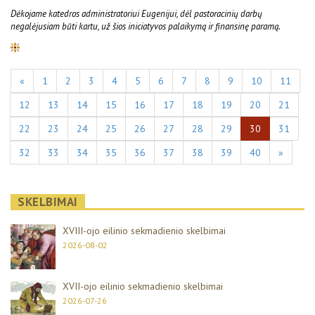
Dėkojame katedros administratoriui Eugenijui, dėl pastoracinių darbų
negalėjusiam būti kartu, už šios iniciatyvos palaikymą ir finansinę paramą.
«
1
2
3
4
5
6
7
8
9
10
11
12
13
14
15
16
17
18
19
20
21
22
23
24
25
26
27
28
29
30
31
32
33
34
35
36
37
38
39
40
»
SKELBIMAI
XVIII-ojo eilinio sekmadienio skelbimai
2026-08-02
XVII-ojo eilinio sekmadienio skelbimai
2026-07-26