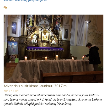
Advento susitikimų fotogalerija >>
Adventinis susitikimas jaunimui, 2017 m.
2017-12-09
Džiaugiamės Sutvirtinimo sakramentui besiruošiančiu jaunimu, kurie kartu su
savo šeimos nariais gruodžio 9 d. katedroje šventė Atgailos sakramentą. Linkime
tyromis širdimis džiugiai pasitikti ateinantį Dievo Sūnų.