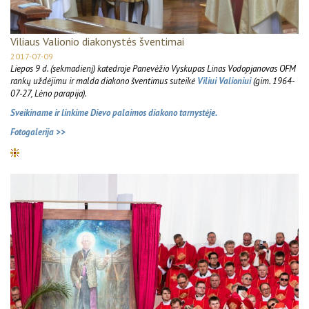
Viliaus Valionio diakonystės šventimai
2017-07-09
Liepos 9 d. (sekmadienį) katedroje Panevėžio Vyskupas Linas Vodopjanovas OFM
rankų uždėjimu ir malda diakono šventimus suteikė
Viliui Valioniui
(gim. 1964-
07-27, Lėno parapija).
Sveikiname ir linkime Dievo palaimos diakono tarnystėje.
Fotogalerija >>