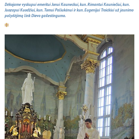
Dėkojame vyskupui emeritui Jonui Kauneckui, kun. Rimantui Kauniečiui, kun.
Juozapui Kuodžiui, kun. Tomui Paliukėnui ir kun. Eugenijui Troickiui už jaunimo
palydėjimą link Dievo gailestingumo.