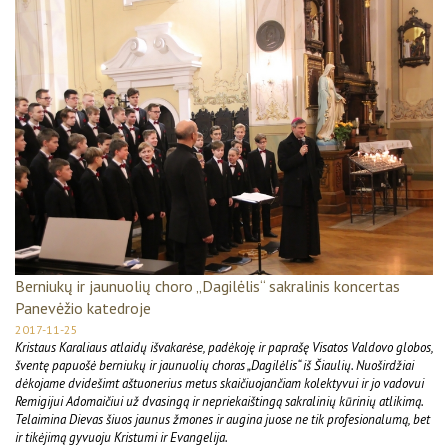
Berniukų ir jaunuolių choro „Dagilėlis“ sakralinis koncertas
Panevėžio katedroje
2017-11-25
Kristaus Karaliaus atlaidų išvakarėse, padėkoję ir paprašę Visatos Valdovo globos,
šventę papuošė berniukų ir jaunuolių choras „Dagilėlis“ iš Šiaulių. Nuoširdžiai
dėkojame dvidešimt aštuonerius metus skaičiuojančiam kolektyvui ir jo vadovui
Remigijui Adomaičiui už dvasingą ir nepriekaištingą sakralinių kūrinių atlikimą.
Telaimina Dievas šiuos jaunus žmones ir augina juose ne tik profesionalumą, bet
ir tikėjimą gyvuoju Kristumi ir Evangelija.