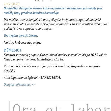
2017-10-20
Nuoširdžiai dėkojame visiems, kurie neprašomi ir neraginami prisidėjote prie
medžių lapų grėbimo katedros šventoriuje.
Dar medžiai „nenusirengę“, o ir mūsų Alvydas ir Vytautas serga, tad maloniai
kviečiame ir kitus valandėlei pakvėpuoti grynu oru ir su savo grėbliais draugiškai
padėti į krūvas sugrėbti rudens lapus.
Teatlygina gerasis Dievas.
Maldoje klebonas Eugenijus.
DĖMESIO!
Katedros savanorių grupelė „Ora et labora“ buriasi sekmadieniais po 10.30 val. šv.
Mišių parapijos namuose, šv. Blažiejaus klasėje.
Visus norinčius kviečiame prisijungti ir Dievo artumą išgyventi savanorystės
dvasioje.
Atsakingas asmuo Eglė tel. +370 68236308.
Daugiau informacijos >>