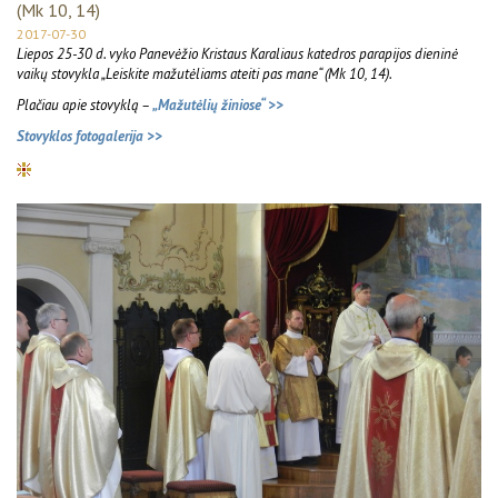
(Mk 10, 14)
2017-07-30
Liepos 25-30 d. vyko Panevėžio Kristaus Karaliaus katedros parapijos dieninė
vaikų stovykla „Leiskite mažutėliams ateiti pas mane“ (Mk 10, 14).
Plačiau apie stovyklą –
„Mažutėlių žiniose“ >>
Stovyklos fotogalerija >>