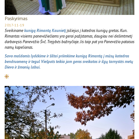
Paskyrimas
2017-11-19
Sveikiname
kunigą Rimantą Kaunietį
įsiliejus į katedros kunigų gretas. Kun.
Rimantas visiems panevėžiečiams yra gerai pažįstamas, daugiau nei dešimtmetį
darbavęsis Panevėžio Švč. Trejybės bažnyčioje. Jis taip pat yra Panevėžio pataisos
namų kapelionas.
Savo maldomis lydėkime ir šiltai priimkime kunigą Rimantą į mūsų katedros
bendruomenę ir tegul Viešpats teikia jam geros sveikatos ir ilgų tarnystės metų
Dievo ir žmonių labui.