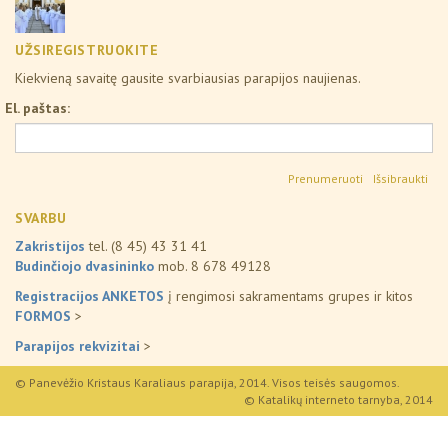
UŽSIREGISTRUOKITE
Kiekvieną savaitę gausite svarbiausias parapijos naujienas.
El. paštas:
Išsibraukti
SVARBU
Zakristijos
tel. (8 45) 43 31 41
Budinčiojo dvasininko
mob. 8 678 49128
Registracijos ANKETOS
į rengimosi sakramentams grupes ir kitos
FORMOS
>
Parapijos rekvizitai
>
© Panevėžio Kristaus Karaliaus parapija, 2014. Visos teisės saugomos.
© Katalikų interneto tarnyba, 2014