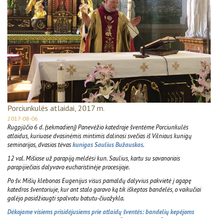
Porciunkulės atlaidai, 2017 m.
2017-08-06
Rugpjūčio 6 d. (sekmadienį) Panevėžio katedroje šventėme Porciunkulės
atlaidus, kuriuose dvasinėmis mintimis dalinosi svečias iš Vilniaus kunigų
seminarijos, dvasios tėvas
kunigas Saulius Bužauskas
.
12 val. Mišiose už parapiją meldėsi kun. Saulius, kartu su savanoriais
parapijiečiais dalyvavo eucharistinėje procesijoje.
Po šv. Mišių klebonas Eugenijus visus pamaldų dalyvius pakvietė į agapę
katedros šventoriuje, kur ant stalo garavo ką tik iškeptos bandelės, o vaikučiai
galėjo pasidžiaugti spalvotu batutu-čiuožykla.
Dėkojame visiems prisidėjusiems prie atlaidų šventės: bandelių kepėjoms