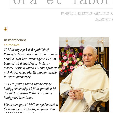
In memoriam
2017-09-03
2017 m. rugsėjo 3 d. Respublikinėje
Panevėžio ligoninėje mirė kunigas Pranas
Sabaliauskas. Kun. Pranas gimė 1923 m.
balandžio 2 d. Juotiškių k., Molėtų r.
Mokėsi Piešiškių kaimo ir Alantos pradžios
mokykloje, vėliau Molėtų progimnazijoje
ir Utenos gimnazijoje.
1943 m. įstojo į Kauno Tarpdiecezinę
kunigų seminariją. 1948 m. gruodžio 19
d. vysk. Kazimieras Paltarokas suteikė
kunigystės šventimus.
Vikaro pareigas iki 1952 m. ėjo Panevėžio
Šv. apašt. Petro ir Povilo parapijoje. Nuo