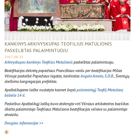
KANKINYS ARKIVYSKUPAS TEOFILIUS MATULIONIS
PASKELBTAS PALAIMINTUOJU
2017-06-25
Arkivyskupas kankinys Teofilius Matulionis
paskelbtas palaimintuoju.
Beatifikacijos dekretą popiežiaus Pranciškaus vardu per beatifikacijos Mišias
Vilniuje paskelbė Popiežiaus legatas, kardinolas
Angelo Amato, S.D.B.
, Šventųjų
skelbimo kongregacijos prefektas.
Apaštalikajame laiške nustatyta kasmet švęsti
palaimintąjį Teofilį Matulionį
birželio 14 d.
Paskelbus Apaštalikąjį laišką buvo atidengta virš Vilniaus arkikatedros bazilikos
iškelta palaimintojo Teofiliaus Matulionio beatifikacijos vėliava su palaimintojo
atvaizdu.
Daugiau informacijos >>