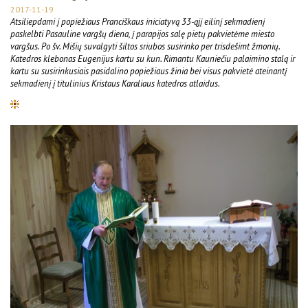
2017-11-19
Atsiliepdami į popiežiaus Pranciškaus iniciatyvą 33-ąjį eilinį sekmadienį
paskelbti Pasauline vargšų diena, į parapijos salę pietų pakvietėme miesto
vargšus. Po šv. Mišių suvalgyti šiltos sriubos susirinko per trisdešimt žmonių.
Katedros klebonas Eugenijus kartu su kun. Rimantu Kauniečiu palaimino stalą ir
kartu su susirinkusiais pasidalino popiežiaus žinia bei visus pakvietė ateinantį
sekmadienį į titulinius Kristaus Karaliaus katedros atlaidus.