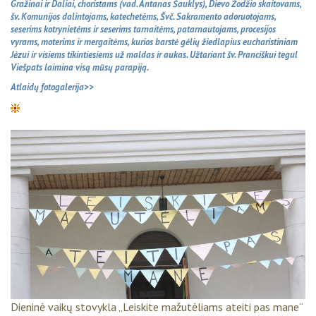
Gražinai ir Daliai, choristams (vad. Antanas Šauklys), Dievo Žodžio skaitovams,
šv. Komunijos dalintojams, katechetėms, Švč. Sakramento adoruotojams,
seserims kotrynietėms ir seserims tarnaitėms, patarnautojams, procesijos
vyrams, moterims ir mergaitėms, kurios barstė gėlių žiedlapius eucharistiniam
Jėzui ir visiems tikintiesiems už maldas ir aukas. Užtariant šv. Pranciškui tegul
Viešpats laimina visą mūsų parapiją.
Atlaidų fotogalerija>>
Dieninė vaikų stovykla „Leiskite mažutėliams ateiti pas mane“