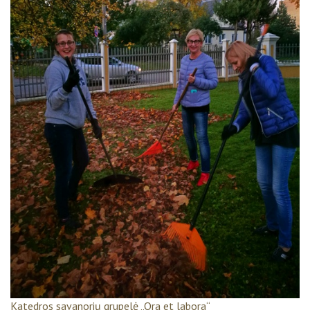
Katedros savanorių grupelė „Ora et labora“