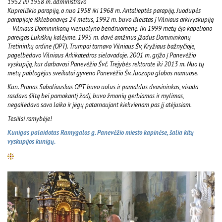
1952 iki 1958 m. administravo
Kupreliškio parapiją, o nuo 1958 iki 1968 m. Antalieptės parapiją. Juodupės
parapijoje išklebonavęs 24 metus, 1992 m. buvo išleistas į Vilniaus arkivyskupiją
– Vilniaus Domininkonų vienuolyno bendruomenę. Iki 1999 metų ėjo kapeliono
pareigas Lukiškių kalėjime. 1995 m. davė amžinus įžadus Domininkonų
Tretininkų ordine (OPT). Trumpai tarnavo Vilniaus Šv, Kryžiaus bažnyčioje,
pagelbėdavo Vilniaus Arkikatedros sielovadoje. 2001 m. grįžo į Panevėžio
vyskupiją, kur darbavosi Panevėžio Švč. Trejybės rektorate iki 2013 m. Nuo tų
metų pablogėjus sveikatai gyveno Panevėžio Šv. Juozapo globos namuose.
Kun. Pranas Sabaliauskas OPT buvo uolus ir pamaldus dvasininkas, visada
rasdavo šiltą bei pamokantį žodį, buvo žmonių gerbiamas ir mylimas,
negailėdavo savo laiko ir jėgų patarnaujant kiekvienam pas jį atėjusiam.
Tesiilsi ramybėje!
Kunigas palaidotas Ramygalos g. Panevėžio miesto kapinėse, šalia kitų
vyskupijos kunigų.