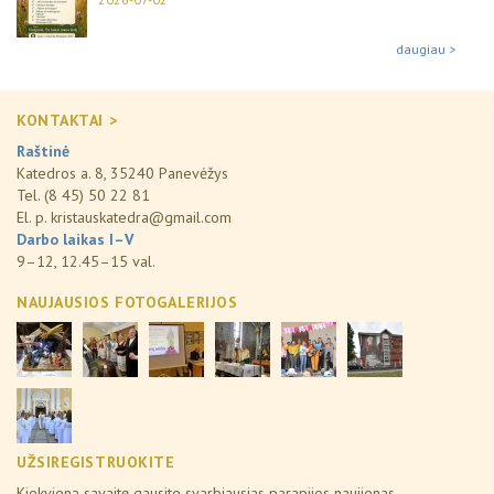
daugiau >
KONTAKTAI >
Raštinė
Katedros a. 8, 35240 Panevėžys
Tel. (8 45) 50 22 81
El. p.
kristauskatedra@gmail.com
Darbo laikas I–V
9–12, 12.45–15 val.
NAUJAUSIOS FOTOGALERIJOS
UŽSIREGISTRUOKITE
Kiekvieną savaitę gausite svarbiausias parapijos naujienas.