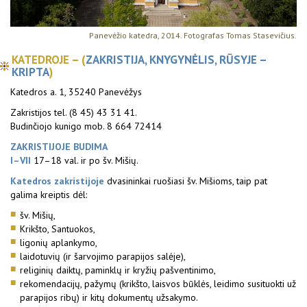
Panevėžio katedra, 2014. Fotografas Tomas Stasevičius.
KATEDROJE – (
ZAKRISTIJA, KNYGYNĖLIS, RŪSYJE –
KRIPTA
)
Katedros a. 1, 35240 Panevėžys
Zakristijos tel. (8 45) 43 31 41.
Budinčiojo kunigo mob. 8 664 72414
ZAKRISTIJOJE BUDIMA
I–VII
17–18 val. ir po šv. Mišių.
Katedros zakristijoje
dvasininkai ruošiasi šv. Mišioms, taip pat
galima kreiptis dėl:
šv. Mišių,
Krikšto, Santuokos,
ligonių aplankymo,
laidotuvių (ir šarvojimo parapijos salėje),
religinių daiktų, paminklų ir kryžių pašventinimo,
rekomendacijų, pažymų (krikšto, laisvos būklės, leidimo susituokti už
parapijos ribų) ir kitų dokumentų užsakymo.