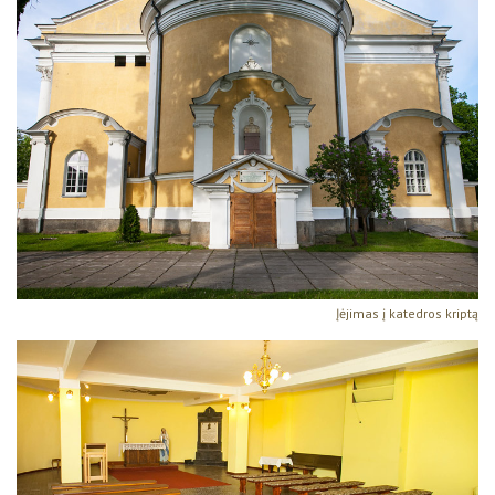
Įėjimas į katedros kriptą