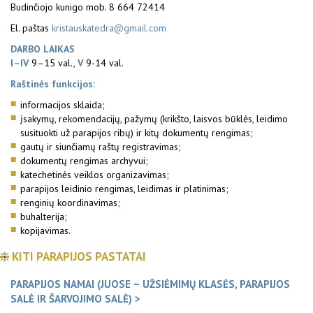
Budinčiojo kunigo mob. 8 664 72414
El. paštas
kristauskatedra@gmail.com
DARBO LAIKAS
I–IV
9–15 val.,
V
9-14 val.
Raštinės funkcijos:
informacijos sklaida;
įsakymų, rekomendacijų, pažymų (krikšto, laisvos būklės, leidimo
susituokti už parapijos ribų) ir kitų dokumentų rengimas;
gautų ir siunčiamų raštų registravimas;
dokumentų rengimas archyvui;
katechetinės veiklos organizavimas;
parapijos leidinio rengimas, leidimas ir platinimas;
renginių koordinavimas;
buhalterija;
kopijavimas.
KITI PARAPIJOS PASTATAI
PARAPIJOS NAMAI (JUOSE – UŽSIĖMIMŲ KLASĖS, PARAPIJOS
SALĖ IR ŠARVOJIMO SALĖ)
>