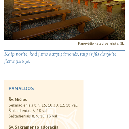
Panevėžio katedros kripta, GL.
Kaip norite, kad jums darytų žmonės, taip ir jūs darykite
jiems
(Lk 6, 31).
PAMALDOS
Šv. Mišios
Sekmadieniais 8, 9.15, 10.30, 12, 18 val.
Šiokiadieniais 8, 18 val.
Šeštadieniais 8, 9, 10, 18 val.
Šv. Sakramento adoracija