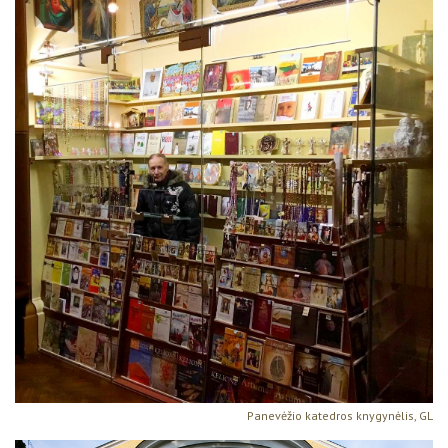
Panevėžio katedros knygynėlis, GL