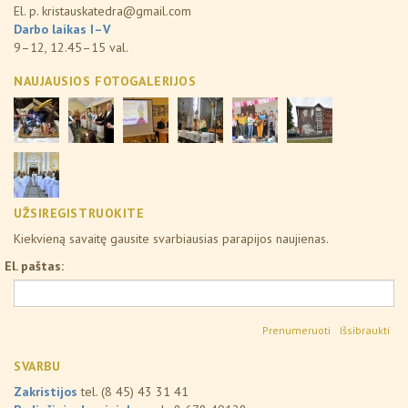
El. p.
kristauskatedra@gmail.com
Darbo laikas I–V
9–12, 12.45–15 val.
NAUJAUSIOS FOTOGALERIJOS
UŽSIREGISTRUOKITE
Kiekvieną savaitę gausite svarbiausias parapijos naujienas.
El. paštas:
Išsibraukti
SVARBU
Zakristijos
tel. (8 45) 43 31 41