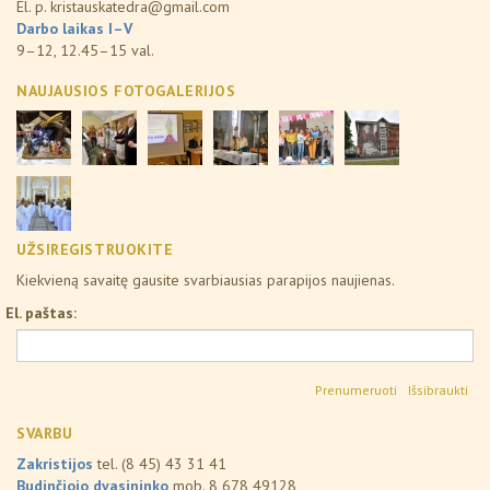
El. p.
kristauskatedra@gmail.com
Darbo laikas I–V
9–12, 12.45–15 val.
NAUJAUSIOS FOTOGALERIJOS
UŽSIREGISTRUOKITE
Kiekvieną savaitę gausite svarbiausias parapijos naujienas.
El. paštas:
Išsibraukti
SVARBU
Zakristijos
tel. (8 45) 43 31 41
Budinčiojo dvasininko
mob. 8 678 49128