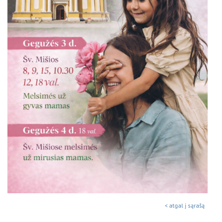
< atgal į sąrašą