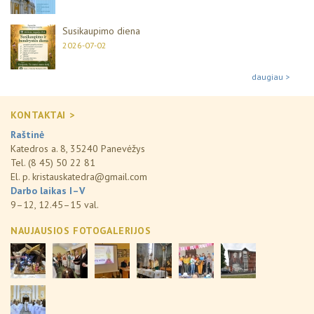
Susikaupimo diena
2026-07-02
daugiau >
KONTAKTAI >
Raštinė
Katedros a. 8, 35240 Panevėžys
Tel. (8 45) 50 22 81
El. p.
kristauskatedra@gmail.com
Darbo laikas I–V
9–12, 12.45–15 val.
NAUJAUSIOS FOTOGALERIJOS