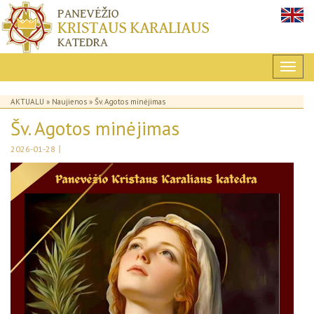
AKTUALU
»
Naujienos
» Šv. Agotos minėjimas
Šv. Agotos minėjimas
|
2026-01-28