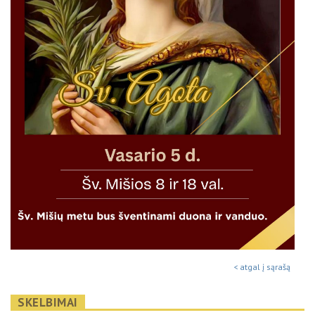
< atgal į sąrašą
SKELBIMAI