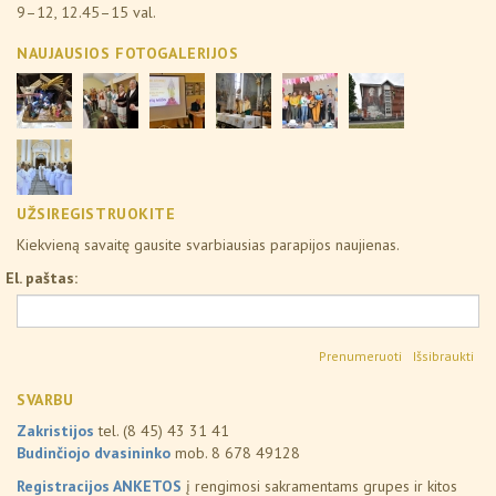
9–12, 12.45–15 val.
NAUJAUSIOS FOTOGALERIJOS
UŽSIREGISTRUOKITE
Kiekvieną savaitę gausite svarbiausias parapijos naujienas.
El. paštas:
Išsibraukti
SVARBU
Zakristijos
tel. (8 45) 43 31 41
Budinčiojo dvasininko
mob. 8 678 49128
Registracijos ANKETOS
į rengimosi sakramentams grupes ir kitos